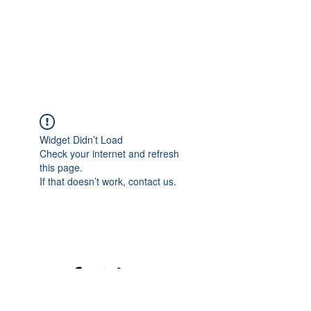
Widget Didn’t Load
Check your internet and refresh
this page.
If that doesn’t work, contact us.
©2020 mamatrinkt. Erstellt mit Wix.com