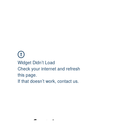
Widget Didn’t Load
Check your internet and refresh
this page.
If that doesn’t work, contact us.
©2020 mamatrinkt. Erstellt mit Wix.com