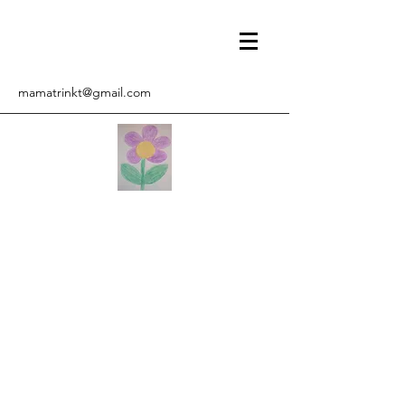
mamatrinkt@gmail.com