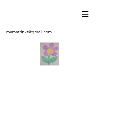
mamatrinkt@gmail.com