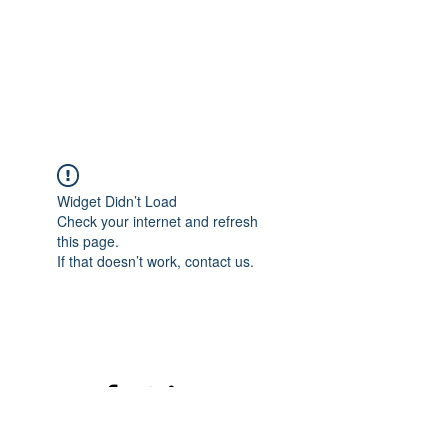
Widget Didn’t Load
Check your internet and refresh
this page.
If that doesn’t work, contact us.
©2020 mamatrinkt. Erstellt mit Wix.com