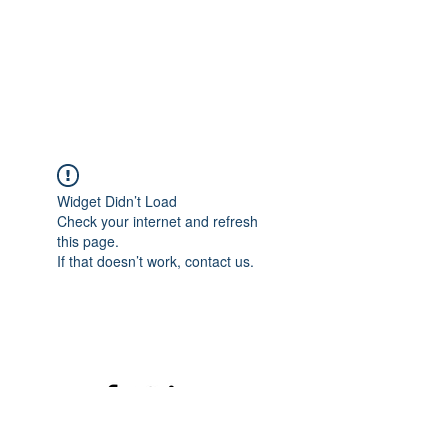
Widget Didn’t Load
Check your internet and refresh
this page.
If that doesn’t work, contact us.
©2020 mamatrinkt. Erstellt mit Wix.com