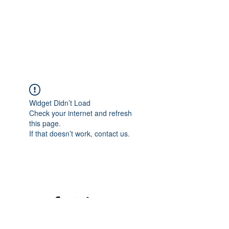
Widget Didn’t Load
Check your internet and refresh
this page.
If that doesn’t work, contact us.
©2020 mamatrinkt. Erstellt mit Wix.com