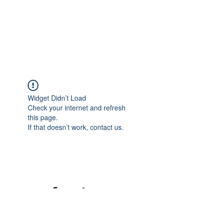
Widget Didn’t Load
Check your internet and refresh
this page.
If that doesn’t work, contact us.
©2020 mamatrinkt. Erstellt mit Wix.com