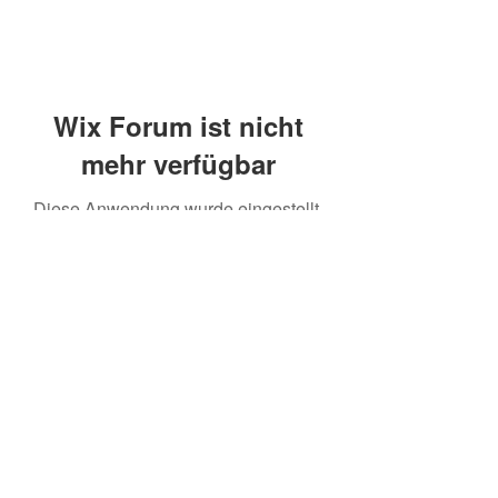
Wix Forum ist nicht
mehr verfügbar
Diese Anwendung wurde eingestellt.
Wenn Sie eine Community-App
benötigen, verwenden Sie Wix Groups.
©2020 mamatrinkt. Erstellt mit Wix.com