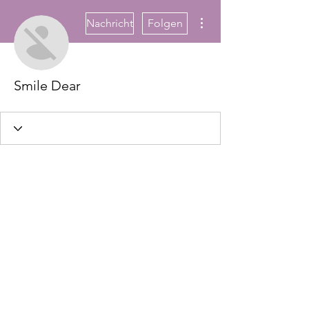
Weitere Optionen
Nachricht
Folgen
Smile Dear