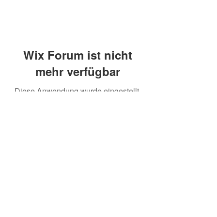
Wix Forum ist nicht
mehr verfügbar
Diese Anwendung wurde eingestellt.
Wenn Sie eine Community-App
benötigen, verwenden Sie Wix Groups.
©2020 mamatrinkt. Erstellt mit Wix.com