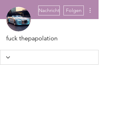
Weitere Optionen
Nachricht
Folgen
fuck thepapolation