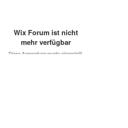
Wix Forum ist nicht
mehr verfügbar
Diese Anwendung wurde eingestellt.
Wenn Sie eine Community-App
benötigen, verwenden Sie Wix Groups.
©2020 mamatrinkt. Erstellt mit Wix.com