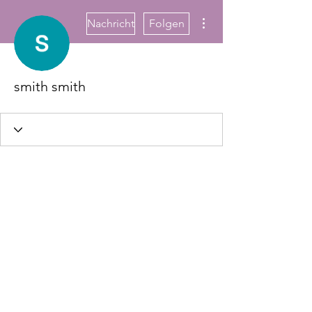
Weitere Optionen
Nachricht
Folgen
smith smith