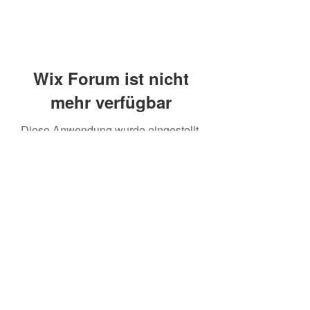
Wix Forum ist nicht
mehr verfügbar
Diese Anwendung wurde eingestellt.
Wenn Sie eine Community-App
benötigen, verwenden Sie Wix Groups.
©2020 mamatrinkt. Erstellt mit Wix.com