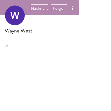
Weitere Optionen
Nachricht
Folgen
Wayne West